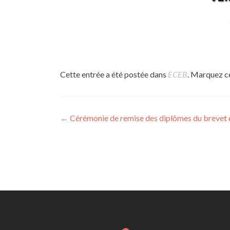
Cette entrée a été postée dans
ECEB
. Marquez 
Navigation
←
Cérémonie de remise des diplômes du brevet 
articles