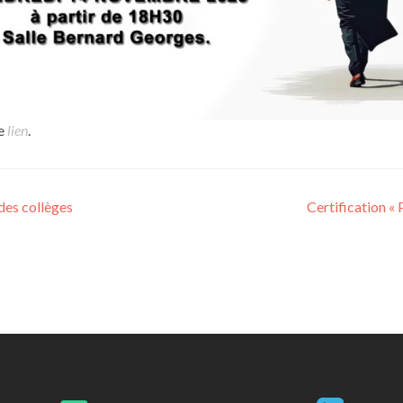
ce
lien
.
des collèges
Certification « 